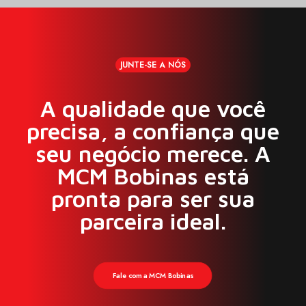
JUNTE-SE A NÓS
MCM990
A qualidade que você
BOBINA DE CAMPO - RAMPA DE
CADEIRANTE - 24V
precisa, a confiança que
seu negócio merece. A
MCM Bobinas está
Ver produto
pronta para ser sua
parceira ideal.
Fale com a MCM Bobinas