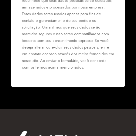
reconhece que seus dados pessoais serão coletados,
armazenados e processados por nossa empresa.
Esses dados serão usados apenas para fins de
contato e gerenciamento de seu pedido ou
solicitação. Garantimos que seus dados serão
mantidos seguros e não serão compartilhados com
terceiros sem seu consentimento expresso. Se você
deseja alterar ou excluir seus dados pessoais, entre
em contato conosco através dos meios fornecidos em
nosso site. Ao enviar o formulário, você concorda
com os termos acima mencionados.