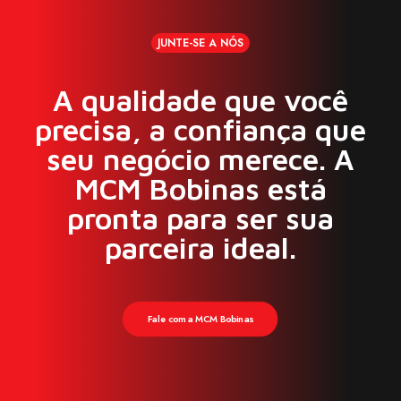
JUNTE-SE A NÓS
REPARO – FIX019N
A qualidade que você
PARAFUSO M10X19MM CAB.
CHATA TORX ROSCA 1,5
precisa, a confiança que
seu negócio merece. A
MCM Bobinas está
Ver produto
pronta para ser sua
parceira ideal.
Fale com a MCM Bobinas