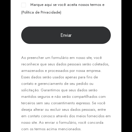
Marque aqui se você aceita nossos termos e
(
Política de Privacidade
)
Ao preencher um formulário em nosso site, você
reconhece que seus dados pessoais serão coletados,
armazenados e processados por nossa empresa.
Esses dados serão usados apenas para fins de
contato e gerenciamento de seu pedido ou
solicitação. Garantimos que seus dados serão
mantidos seguros e não serão compartilhados com
terceiros sem seu consentimento expresso. Se você
deseja alterar ou excluir seus dados pessoais, entre
em contato conosco através dos meios fornecidos em
nosso site. Ao enviar o formulário, você concorda
com os termos acima mencionados.