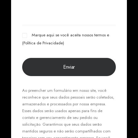
Marque aqui se você aceita nossos termos e
(
Política de Privacidade
)
Ao preencher um formulário em nosso site, você
reconhece que seus dados pessoais serão coletados,
armazenados e processados por nossa empresa.
Esses dados serão usados apenas para fins de
contato e gerenciamento de seu pedido ou
solicitação. Garantimos que seus dados serão
mantidos seguros e não serão compartilhados com
terceiros sem seu consentimento expresso. Se você