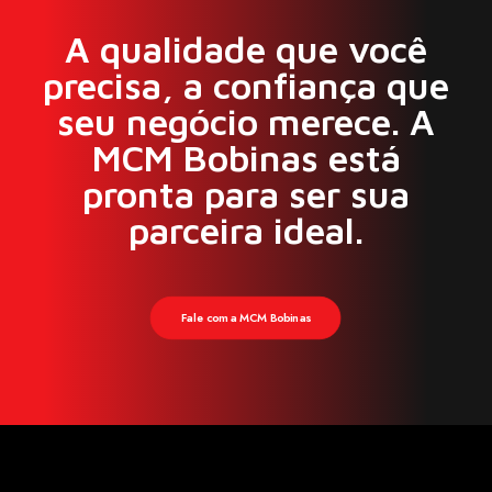
MCM575E
A qualidade que você
BOBINA DE CAMPO - JF - 12V -
(COM 02 SAÍDAS/CORDOALHAS,
precisa, a confiança que
C/…
seu negócio merece. A
MCM Bobinas está
Ver produto
pronta para ser sua
parceira ideal.
Fale com a MCM Bobinas